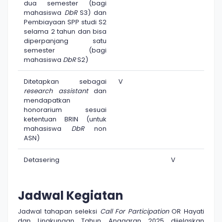
dua semester (bagi
mahasiswa
DbR
S3) dan
Pembiayaan SPP studi S2
selama 2 tahun dan bisa
diperpanjang satu
semester (bagi
mahasiswa
DbR
S2)
Ditetapkan sebagai
V
research assistant
dan
mendapatkan
honorarium sesuai
ketentuan BRIN (untuk
mahasiswa
DbR
non
ASN)
Detasering
V
Jadwal Kegiatan
Jadwal tahapan seleksi
Call For Participation
OR Hayati
dan Lingkungan Tahun Anggaran 2025 dijelaskan