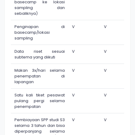
basecamp ke lokasi
sampling dan
sebaliknya)
Penginapan di
V
V
basecamp/lokasi
sampling
Data riset sesuai
V
V
subtema yang diikuti
Makan 3x/hari selama
V
V
penempatan di
lapangan
Satu kali tiket pesawat
V
V
pulang pergi selama
penempatan
Pembiayaan SPP studi S3
V
V
selama 3 tahun dan bisa
diperpanjang selama