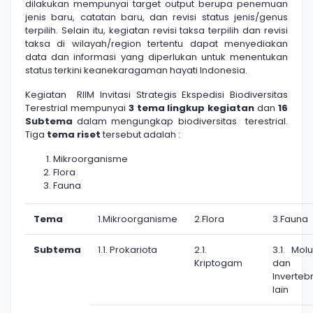
dilakukan mempunyai target output berupa penemuan
jenis baru, catatan baru, dan revisi status jenis/genus
terpilih. Selain itu, kegiatan revisi taksa terpilih dan revisi
taksa di wilayah/region tertentu dapat menyediakan
data dan informasi yang diperlukan untuk menentukan
status terkini keanekaragaman hayati Indonesia.
Kegiatan RIIM Invitasi Strategis Ekspedisi Biodiversitas
Terestrial mempunyai
3 tema lingkup kegiatan
dan
16
Subtema
dalam mengungkap biodiversitas terestrial.
Tiga
tema riset
tersebut adalah :
Mikroorganisme
Flora
Fauna
Tema
1.Mikroorganisme
2.Flora
3.Fauna
Subtema
1.1. Prokariota
2.1.
3.1. Mol
Kriptogam
dan
Inverteb
lain