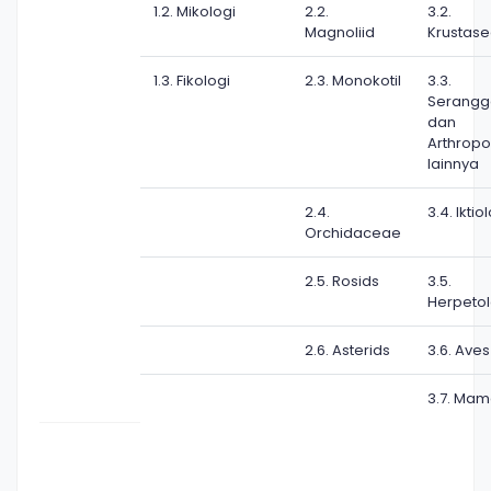
1.2. Mikologi
2.2.
3.2.
Magnoliid
Krustas
1.3. Fikologi
2.3. Monokotil
3.3.
Serangg
dan
Arthrop
lainnya
2.4.
3.4. Iktio
Orchidaceae
2.5. Rosids
3.5.
Herpetol
2.6. Asterids
3.6. Aves
3.7. Mam