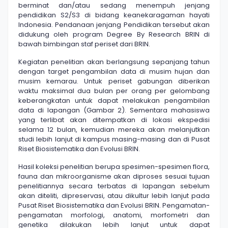
berminat dan/atau sedang menempuh jenjang
pendidikan S2/S3 di bidang keanekaragaman hayati
Indonesia. Pendanaan jenjang Pendidikan tersebut akan
didukung oleh program Degree By Research BRIN di
bawah bimbingan staf periset dari BRIN.
Kegiatan penelitian akan berlangsung sepanjang tahun
dengan target pengambilan data di musim hujan dan
musim kemarau. Untuk periset gabungan diberikan
waktu maksimal dua bulan per orang per gelombang
keberangkatan untuk dapat melakukan pengambilan
data di lapangan (Gambar 2). Sementara mahasiswa
yang terlibat akan ditempatkan di lokasi ekspedisi
selama 12 bulan, kemudian mereka akan melanjutkan
studi lebih lanjut di kampus masing-masing dan di Pusat
Riset Biosistematika dan Evolusi BRIN.
Hasil koleksi penelitian berupa spesimen-spesimen flora,
fauna dan mikroorganisme akan diproses sesuai tujuan
penelitiannya secara terbatas di lapangan sebelum
akan diteliti, dipreservasi, atau dikultur lebih lanjut pada
Pusat Riset Biosistematika dan Evolusi BRIN. Pengamatan-
pengamatan morfologi, anatomi, morfometri dan
genetika dilakukan lebih lanjut untuk dapat